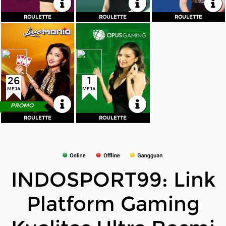
KEMBALI
KEMBALI
KEMBALI
ROULETTE
ROULETTE
ROULETTE
ROULETTE
ROULETTE
ROULETTE
Meja
Min
Max
Meja
Min
Max
Baccarat
5Rb
5Jt
Baccarat
1Rb
20Jt
Roulette
1Rb
20Jt
Roulette
1Rb
20Jt
Sicbo
2Rb
25Jt
Sicbo
1Rb
20Jt
Blackjack
10Rb
50Jt
Dragon Tiger
1Rb
20Jt
Wheel
1Rb
1Jt
Dragon Tiger
5Rb
5Jt
26
1
DAFTAR
MASUK
DAFTAR
MASUK
MEJA
MEJA
KEMBALI
KEMBALI
PROMO
ROULETTE
ROULETTE
ROULETTE
ROULETTE
INDOSPORT99: Link
Platform Gaming